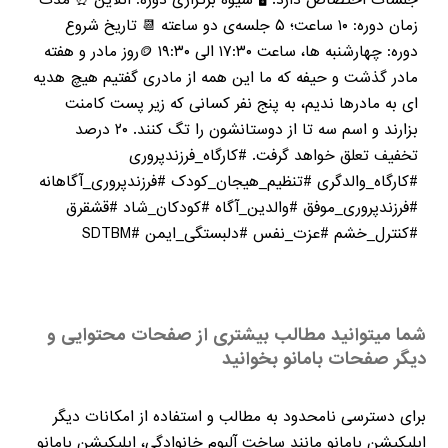
جلسات اختصاص دارد. 🖥️ شیوه برگزاری دوره: آنلاین ⏰ مدت
زمان دوره: ۱۰ ساعت؛ ۵ جلسه‌ی دو ساعته 📆 تاریخ شروع
دوره: چهارشنبه ها، ساعت ۱۷:۳۰ الی ۱۹:۳۰ 🪙روز مادر و هفته
مادر گذشت و حیفه که ما این همه از مادری گفتیم هیچ هدیه
ای به مادرها ندیم، به پنج نفر کسانی که زیر پست کامنت
بزارند و اسم سه تا از دوستانشون را تگ کنند. ۲۰ درصد
تخفیف تعلق خواهد گرفت. #کارگاه_فرزندپروری
#کارگاه_والدگری #تنظیم_هیجان_کودک #فرزندپروری_آگاهانه
#فرزندپروری_موفق #والدین_آگاه #کودکان_شاد #قشقرق
#کنترل_خشم #عزت_نفس #دلبستگی_ایمن #SDTBM
شما میتوانید مطالب بیشتری از صفحات محتوایی و
دیگر صفحات بامانو بخوانید
برای دسترسی نامحدود به مطالب و استفاده از امکانات دیگر
اپلیکیشن بامانو مانند ساخت آلبوم خانوادگی، اپلیکیشن بامانو