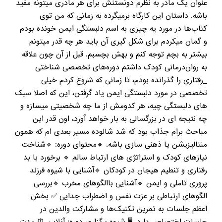
عنوان یک مادر به نظرم دونستنش برای هر مادری میتونه مفید
باشه. داستان این کارگاه برمیگرده به زمانی که من توی
کتاب‌ها در مورد یه چیزی به اسم دلبستگی ایمن خونده بودم
و گمان میکردم برای شکل گیری آن باید هر چه قدر میتونم
بیشتر به بچم توجه کنم و بهش بچسبم. قبل از آن چون علاقه
به روان‌درمانی کودک داشتم دوره‌های تخصصی شناختی
_رفتاری را گذرانده بودم، تا زمانی که شروع کردم خیلی
تخصصی در مورد دلبستگی ایمن یاد گرفتن، این که اصلا سبک
های دلبستگی چیه، هر کدومش از ما چه شخصیتی میسازه و
چه نتيجه ای در بزرگسالی به بار خواهد آورد، اون قدر این
مباحث برام جذاب بود که شد شالوده مسیر بعدی ام که همون
منتالیزیشن یا ذهنی سازی باشه. 🔸محتوای دوره: 🔹شناخت
نیازهای کودک و استراتژی های ارتباط سالم 🔹 برخورد با بد
رفتاری و تنطیم هیجان در کودکان 🔹️آشنایی با شیوه فرزند
پروری تاملی و ایمن 🔹️آشنایی باالگوهای مخرب 🔹️بررسی
الگوهای ارتباطی بر عزت نفس و اضطراب جدایی ✅ بخش
اعظم جلسات به تمرین تکنیک‌ها و مشارکت والدین در