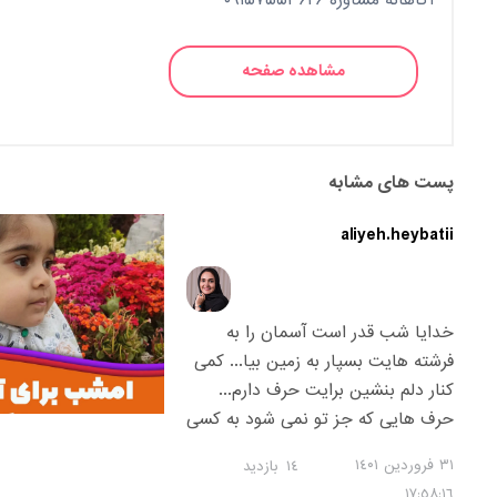
آگاهانه مشاوره ۰۹۱۵۷۵۵۳۶۲۶
مشاهده صفحه
پست های مشابه
aliyeh.heybatii
خدایا شب قدر است آسمان را به
فرشته هایت بسپار به زمین بیا... کمی
کنار دلم بنشین برایت حرف دارم...
حرف هایی که جز تو نمی شود به کسی
گفت بیا و این شب قدر به حرمت
٣١ فروردین ١٤۰١
١٤
بازدید
جوشن کبیرت و به حرمت حقانیت
١٧:٥٨:١٦