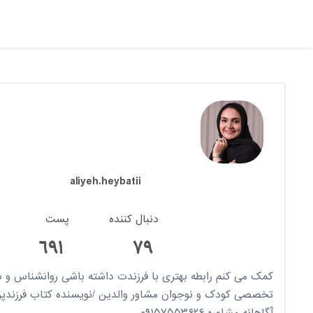
aliyeh.heybatii
دنبال کننده
پست
٦٩١
٧٩
کمک می کنم رابطه بهتری با فرزندت داشته باشی روانشناس و در
تخصصی کودک و نوجوان مشاور والدین /نویسنده کتاب فرزندپر