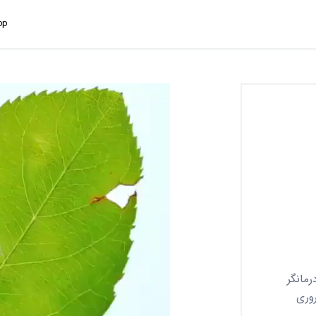
pp
مانگر
وری