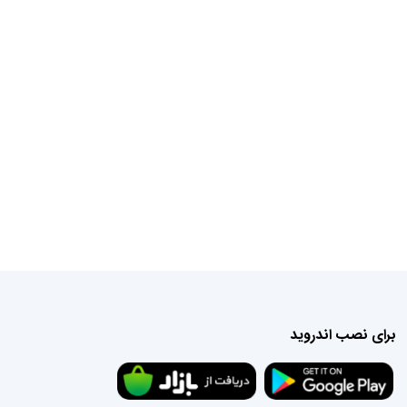
فرزند_پروری#فرزند_پروری_مثبت#عالیه_هیبتی#بیرجند
برای نصب اندروید