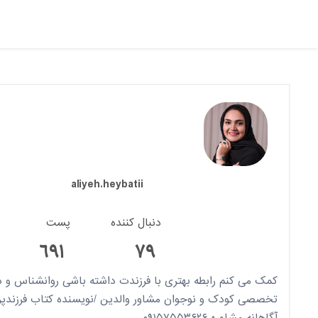
aliyeh.heybatii
دنبال کننده
پست
٦٩١
٧٩
کمک می کنم رابطه بهتری با فرزندت داشته باشی روانشناس و در
تخصصی کودک و نوجوان مشاور والدین /نویسنده کتاب فرزندپر