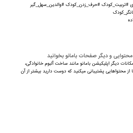
وری #تربیت_کودک #حرف_زدن_کودک #والدین_سهل_گیر
انگر_کودک
ده
حتوایی و دیگر صفحات بامانو بخوانید
کانات دیگر اپلیکیشن بامانو مانند ساخت آلبوم خانوادگی،
از محتواهایی پشتیبانی میکنید که دوست دارید بیشتر از آن