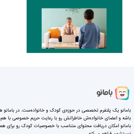
با امواج مغزکودک هماهنگی نداره واین عدم هماهنگی
دربزرگسالی احتمال ابتلا به مشکلات توجه وتمرکز، مشکلات
بینایی، پرخاشگری رو افزایش میده، البته اینا100%نیست
گفتم که احتمالش بیشتر میشه. ولی یه چیزی 100هست تو
سنی که بچه ها باید بازی کنن و با پدرومادر معاشرت داشته
باشن تا از این طریق خیلی از مهارت ها رو یاد بگیرین و
همچنین دایره لغاتشون رو افزایش بدن، تلویزیون جلوی
خیلی ازین یادگیری هارو میگیره. تلویزیون نگاه کردن مانع
حرف زدن والدین با کودکشون میشه و همین امر باعث
کاهش دامنه لغات کودک و مشکلات زبانی کلامی وارتباط
درکودک میشه. کودکی که از سنین زیر 2سال جذب تصاویر
جذاب تلویزیون بشه دیگه وقتی برای بازی های مفید نمیزاره
و به همین دلیل یادگیری بسیاری از مهارت ها رو از دست
میده آموزش از طریق فیلم های آموزشی برای زیر 2سال اصلا
توصیه نمیشه آموزش زبان انگلیسی و.. ممکنه برای مدتی
بامانو یک پلتفرم تخصصی در حوزه‌ی کودک و خانواده‌ست. در بامانو هر
کودکمون رو با تلویزیون یا موبایل یا لپ تاپ بتونیم آروم و
باشه و اعضای خانواده‌ش خاطراتش رو با رعایت حریم خصوصی با هم‌دی
ساکتش کنیم اما اینو بدونین که این روش در درازمدت اصلا
بامانو امکان دریافت محتوای متناسب با خصوصیات کودک رو برای همه‌
تبعات خوبی نخواهد داشت. من نمیگم تلویزیون برای زیر
نسبتشون فراهم می‌کنه