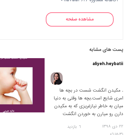
آگاهانه مشاوره ۰۹۱۵۷۵۵۳۶۲۶
مشاهده صفحه
پست های مشابه
aliyeh.heybatii
. مکیدن انگشت شست در بچه ها
امری شایع است.بچه ها وقتی به دنیا
میان به خاطر نیازغریزی که به مکیدن
دارن رو میارن به خوردن انگشت
شست.کم کم این قضیه تبدیل به
٢٢ دی ١٣٩٨
٦
بازدید
منبعی برای رسیدن به آرامش میشه
۰٦:١٥:٣١