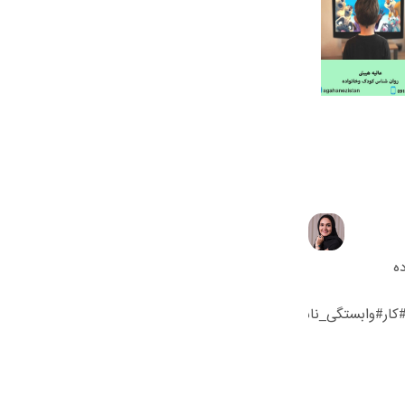
ه
ر#وابستگی_ناسالم#عالیه_هیبتی