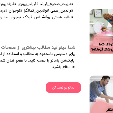
#تربیت_صحیح_فرزند #فرزند_پروری #فرزندپر
#والدین_سمی #والدین_کمالگرا #نوجوان #درم
#عالیه_هیبتی_روانشناس_کودک_نوجوان_خانوا
شما میتوانید مطالب بیشتری از صفحات م
برای دسترسی نامحدود به مطالب و استفاده از ام
اپلیکیشن بامانو را نصب کنید. با عضو شدن شما 
ها مطلع باشید
بامانو رو نصب کن