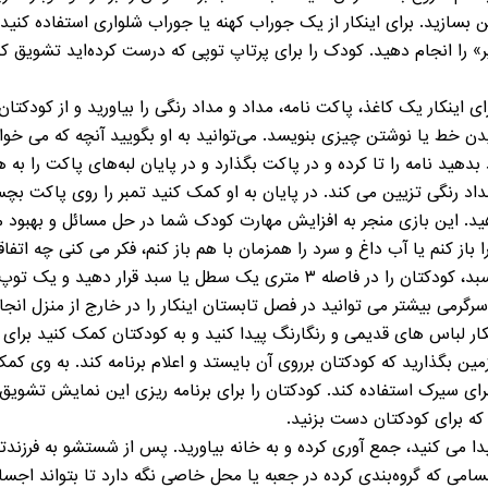
تن بسازید. برای اینکار از یک جوراب کهنه یا جوراب شلواری استفاده کنید
یر» را انجام دهید. کودک را برای پرتاپ توپی که درست کرده‌اید تشویق کنی
رای اینکار یک کاغذ، پاکت نامه، مداد و مداد رنگی را بیاورید و از کودکت
ن خط یا نوشتن چیزی بنویسد. می‌توانید به او بگویید آنچه که می خواهد
 بدهید نامه را تا کرده و در پاکت بگذارد و در پایان لبه‌های پاکت را ب
اد رنگی تزیین می کند. در پایان به او کمک کنید تمبر را روی پاکت بچس
ید. این بازی منجر به افزایش مهارت کودک شما در حل مسائل و بهبود م
ا باز کنم یا آب داغ و سرد را همزمان با هم باز کنم، فکر می کنی چه اتف
۵. برای انجام بازی بسکتبال یا انداختن توپ در سبد، کودکتان را در فاصله ۳ متری
سرگرمی بیشتر می توانید در فصل تابستان اینکار را در خارج از منزل ان
ینکار لباس های قدیمی و رنگارنگ پیدا کنید و به کودکتان کمک کنید برا
 بگذارید که کودکتان برروی آن بایستد و اعلام برنامه کند. به وی کمک ک
جرای سیرک استفاده کند. کودکتان را برای برنامه ریزی این نمایش تشوی
که برای کودکتان دست بزنید.
پیدا می کنید، جمع آوری کرده و به خانه بیاورید. پس از شستشو به فرزند
امی که گروه‌بندی کرده در جعبه يا محل خاصی نگه دارد تا بتواند اجس