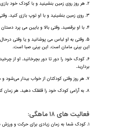
۲. هر روز روی زمین بنشینید و با کودک خود بازی کنید. با او چهار دست و پا راه بروید یا فقط بنشینید و در حد او بازی کنید. او از کنار شما بودن واقعا لذت می برد.
۳. روی زمین بنشینید و با او توپ بازی کنید. وقتی کودکتان توپ را به سمت شما می اندازد یا توپ را می گیرد، دست بزنید و او را تشویق کنید.
۴. با او برقصید. وقتی بالا و بایین می پرد دستان او را بگیرید و با هم اين کار را انجام دهید. وقتی می رقصد، دست بزنید و تشویقش کنید.
۵. وقتی به او لباس می پوشانید و یا وقتی درح
این بینی مامان است. این بینی صبا است.
۶. کودک خود را دور تا دور بچرخانید. او از چرخ
بردارید.
۷. هر روز وقتی کودکتان از خواب بیدار می‌شود و هر بار شب ها در حال خوابیدن است به او بگویید که چقدر دوستش دارید و چقدر او برای شما خاص است.
۸. به آرامی کودک خود را قلقلک دهید. هر زمان که کودک تمایل به بازی نداشت از قلقلک دادن دست بردارید.
فعالیت های ۱۸ ماهگی:
۱. کودک شما به زمان زیادی برای حرکت و ورزش نیاز دارد. به پیاده روی و زمین بازی بروید و یا به مرکز خرید بروید.