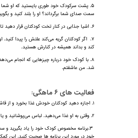
۵. پشت سرکودک خود طوری بایستید که او شما را ب
سمت صدای شما برگرداند؟ او را بلند کنید و بگوی
۶. اشیا جذابی در کنار تخت کودکتان قرار دهید تا ببیند. آن‌ها را دور از دسترس او قرار دهید. تصاویر ساده‌ای از مجلات برروی دیوار بچسبانید.
۷. اگر کودکتان گریه می‌کند علتش را پیدا کنید.
کند و بداند همیشه در کنارش هستید.
۸. با کودک خود درباره چیزهایی که انجام می
شد. من عاشقتم.
فعالیت های ۶ ماهگی:
۱. اجازه دهید کودکتان خودش غذا بخورد و از قاشق و فنجان استفاده کند. او از انجام کارهایش لذت می برد .
۲. وقتی به او غذا می‌دهید. لباس می‌پوشانید و یا پوشکش را عوض می‌کنید نامش را برزبان آوردید. مثلا بگویید این انگشتان دست راست است. این پای راست است.
۳.برنامه مخصوص کودک خود را یاد بگیرید و سعی
خود در مورد این برنامه ها صحبت کنید. این کم