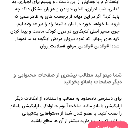
اینستاگرام یا وسایلی از این دست ، و ببینیم برای لجبازی، بد
غذایی، شب ادراری، ناخن جویدن و هزاران مشکل دیگه چه
باید کرد؟ اگر در این میانه از برچسب های به ظاهر علمی که
فرزند ما خواهد خورد در امان باشیم! راه را بیراهه رفته ایم.
چون مسیر اصلی کنجکاوی در درون کودک ماست و پیدا کردن
لایه های پنهانی که نمود بیرونی دردش اینگونه به ما نمودار
شده! #والدین #والدین_موفق #سلامت_روان
شما میتوانید مطالب بیشتری از صفحات محتوایی و
دیگر صفحات بامانو بخوانید
برای دسترسی نامحدود به مطالب و استفاده از امکانات دیگر
اپلیکیشن بامانو مانند ساخت آلبوم خانوادگی، اپلیکیشن بامانو
را نصب کنید. با عضو شدن شما از محتواهایی پشتیبانی
میکنید که دوست دارید بیشتر از آن ها مطلع باشید
بامانو رو نصب کن