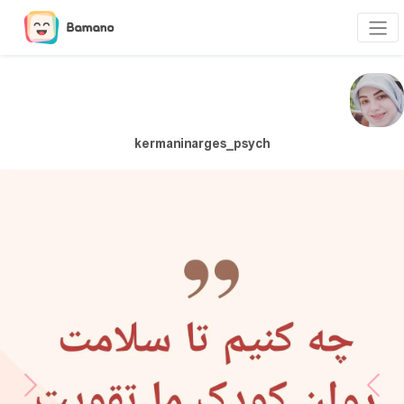
kermaninarges_psych
Next
Previous