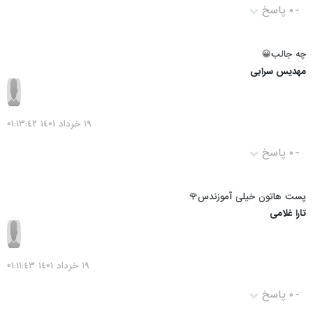
-
۰ پاسخ
چه جالب😀
مهدیس سرابی
١٩ خرداد ١٤۰١ ۰١:١٣:٤٢
-
۰ پاسخ
پست هاتون خیلی آموزندس🌹
تارا غلامی
١٩ خرداد ١٤۰١ ۰١:١١:٤٣
-
۰ پاسخ