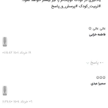
یادگیری در کودک کوچک‌تر را نیز بیشتر خواهد نمود.
#تربیت_کودک #پرسش_و_پاسخ
عالی عالی 😉
فاطمه خزایی
١٩ خرداد ١٤۰١ ۰١:١٤:٤٢
-
۰ پاسخ
😉😉😉
سمیرا عبدی
۰٦ خرداد ١٤۰٤ ١١:٢٤:٤۰