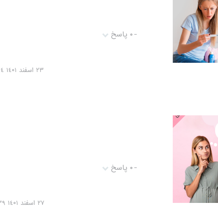
-
۰ پاسخ
٢٣ اسفند ١٤۰١ ١٨:١٩:۰٤
-
۰ پاسخ
٢٧ اسفند ١٤۰١ ٢١:۰۰:٣٩