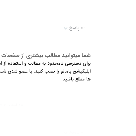
-
۰ پاسخ
شما میتوانید مطالب بیشتری از صفحات م
برای دسترسی نامحدود به مطالب و استفاده از ام
اپلیکیشن بامانو را نصب کنید. با عضو شدن شما 
ها مطلع باشید
٢٨ اسفند ١٤۰١ ٢١:۰٦:٥۰
-
۰ پاسخ