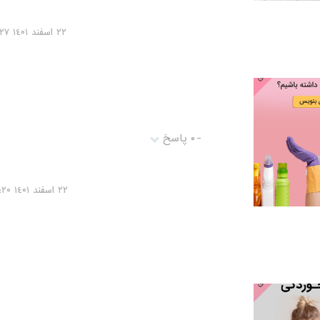
٢٢ اسفند ١٤۰١ ١٥:٤٨:٢٧
-
۰ پاسخ
٢٢ اسفند ١٤۰١ ٢٢:٣٧:٢۰