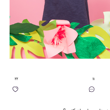
٢٢
١١