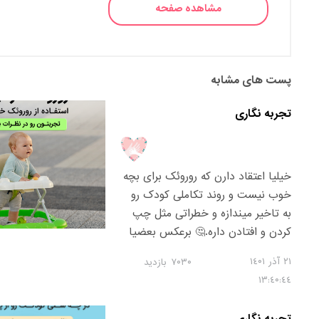
مشاهده صفحه
پست های مشابه
تجربه نگاری
خیلیا اعتقاد دارن که روروئک برای بچه
خوب نیست و روند تکاملی کودک رو
به تاخیر میندازه و خطراتی مثل چپ
کردن و افتادن داره.🤔 برعکس بعضیا
اعتقاد دارن که روروئک باعث میشه
٢١ آذر ١٤۰١
٧۰٣۰
بازدید
بچه زودتر راه بیفته. علاوه بر اون، این
١٣:٤۰:٤٤
وسیله انقدر برای بچه ها جذاب و
سرگرم کنندس که باعث میشه مامانا