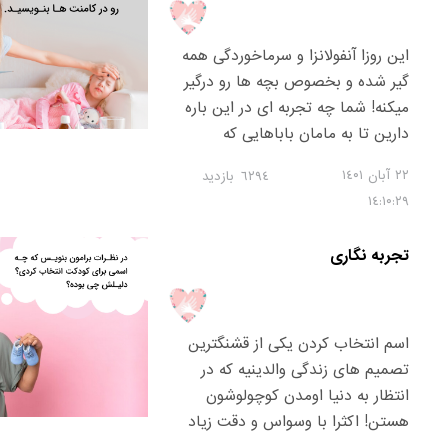
این روزا آنفولانزا و سرماخوردگی همه
گیر شده و بخصوص بچه ها رو درگیر
میکنه! شما چه تجربه ای در این باره
دارین تا به مامان باباهایی که
کوچولوشون سرماخورده کمک کنه؟🤒
٢٢ آبان ١٤۰١
٦٢٩٤
بازدید
تجربه ها و نکاتی که باهاش روبرو
١٤:١۰:٢٩
شدین توی نظرات بنویسین 😊
تجربه نگاری
اسم انتخاب کردن یکی از قشنگترین
تصمیم های زندگی والدینیه که در
انتظار به دنیا اومدن کوچولوشون
هستن! اکثرا با وسواس و دقت زیاد