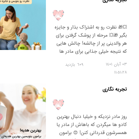
تجربه نگاری
برای لحظاتی استراحت کنن و نفسی
تازه کنن 😅 حالا شما جزو کدوم دسته
این؟ این وسیله براتون مفید بوده یا
مضر؟ تجریبات و دانسته هاتون رو در
💥🎁 نظرت رو به اشتراک بذار و جایزه
قسمت نظرات با بقیه مامان باباها به
بگیر 🎁💥 مرحله از پوشک گرفتن برای
اشتراک بذارین 🤩👇🏻
هر والدینی پر از چالشه! چالش هایی
که نتیجه خیلی جذابی برای مادر ها
نداره و با شستن مداوم تشک ها و
۰٣ آبان ١٤۰١
٦۰٩
بازدید
فرش ها همراهه 😂 برامون توی
١١:٥١:٢٨
قسمت نظر ها بنویس که چه سنی
کوچولوت رو از پوشک گرفتی؟ چه
تجربه نگاری
چالش هایی داشتی؟ میتونی سوالاتت
رو این زیر از مامان ها بپرسی و از
تجربه هاشون استفاده کنی 😊 💥 بین
نظرات قرعه کشی میشه و یه هدیه
روز مادر نزدیکه و خیلیا دنبال بهترین
جذاب به برنده داده میشه 🥳 هدیه
کادو ها میگردن که باهاش از مادر یا
یک کیف نقاشی ۴۸ تیکه است که
همسرشون قدردانی کنن! 😍 برامون