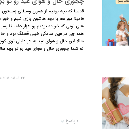
چجوری حال و هوای عید رو تو بچه
قدیما که بچه بودیم از همون وسطای زمستون شو
فامیلا دور هم با بچه هاشون بازی کنیم و خور
های نویی که خریده بودیم رو هزار دفعه تا رسید
همه چی در عین سادگی خیلی قشنگ بود و حال و
حالا این حال و هوای عید به هر دلیلی توی کوچ
که شما چجوری حال و هوای عید رو تو بچه هاتو
٢٢ اسفند ١٤۰١ ١۰:١٦:٤۰
-
۰ پاسخ