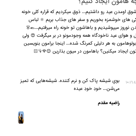
 هامون ایجاد کنیم؟
ق اومدن عید رو داشتیم... ذوق میکردیم که قراره کلی خونه
اکی های خوشمزه بخوریم و سفر های جذاب بریم 🔆 لباس
ن نوروز میپوشیدیم و باهاشون تو خونه راه میرفتیم...🥿👗
 هوای عید ناخودگاه همه وجودمونو در بر میگرفت 😍 ولی
ولوهامون به هر دلیلی کمرنگ شده... اینجا برامون بنویسین
ن ایجاد میکنین؟ باهامون در میون بذارین 😊🌹👇🏻
بویِ شیشه پاک کن و نرم کننده. شیشه‌هایی که تمیز
می‌شن... خودِ خودِ عیده
راضیه مقدم