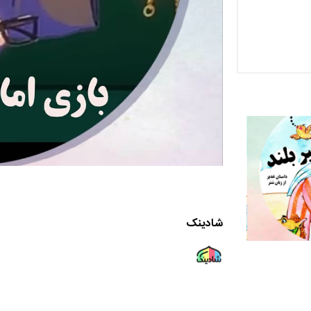
شادینک