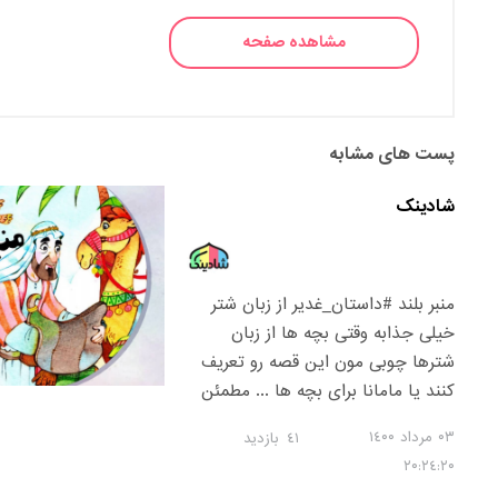
مشاهده صفحه
پست های مشابه
شادینک
منبر بلند #داستان_غدیر از زبان شتر
خیلی جذابه وقتی بچه ها از زبان
شترها چوبی مون این قصه رو تعریف
کنند یا مامانا برای بچه ها ... مطمئن
باشید توی خاطرش می مونه ... ذخیره
۰٣ مرداد ١٤۰۰
٤١
بازدید
ش کنید که برای بچه ها از سه روز قبل
٢۰:٢٤:٢۰
و سه روز بعد غدیر میتونید داستان