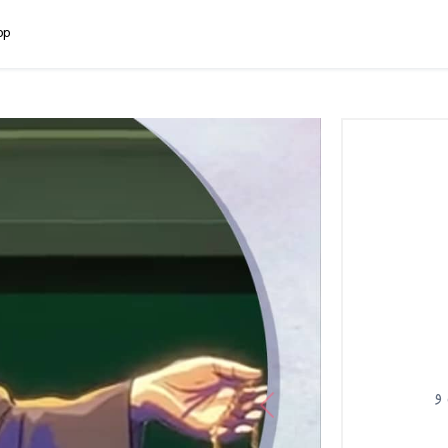
pp
Previous
و