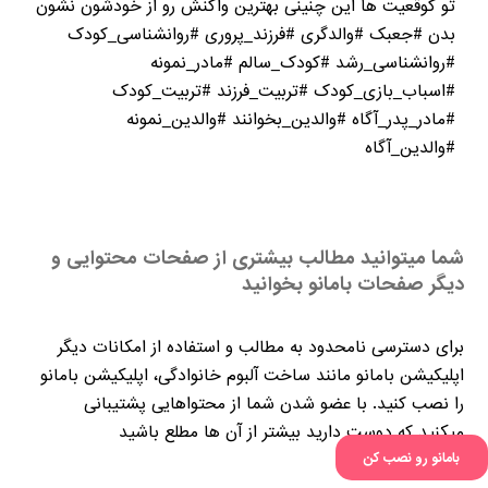
تو کوقعیت ها این چنینی بهترین واکنش رو از خودشون نشون
بدن #جعبک #والدگری #فرزند_پروری #روانشناسی_کودک
#روانشناسی_رشد #کودک_سالم #مادر_نمونه
#اسباب_بازی_کودک #تربیت_فرزند #تربیت_کودک
#مادر_پدر_آگاه #والدین_بخوانند #والدین_نمونه
#والدین_آگاه
شما میتوانید مطالب بیشتری از صفحات محتوایی و
دیگر صفحات بامانو بخوانید
برای دسترسی نامحدود به مطالب و استفاده از امکانات دیگر
اپلیکیشن بامانو مانند ساخت آلبوم خانوادگی، اپلیکیشن بامانو
را نصب کنید. با عضو شدن شما از محتواهایی پشتیبانی
میکنید که دوست دارید بیشتر از آن ها مطلع باشید
پست های مشابه
بامانو رو نصب کن